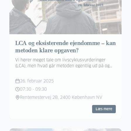
LCA og eksisterende ejendomme – kan
metoden klare opgaven?
Vi hører meget tale om livscyklusvurderinger
(LCA), men hvad går metoden egentlig ud på og
kan vi overhovedet bruge den i eksisterende
ejendomme?
26. februar 2025
07:30
-
09:30
Rentemestervej 2B, 2400 København NV
Læs mere