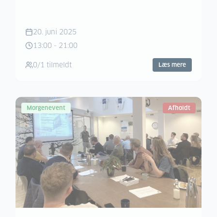
20. juni 2025
13:00
-
21:00
0
/
1
tilmeldt
Læs mere
Morgenevent
Afholdt