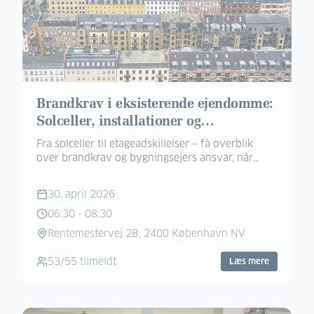
Brandkrav i eksisterende ejendomme:
Solceller, installationer og
etageadskillelser
Fra solceller til etageadskillelser – få overblik
over brandkrav og bygningsejers ansvar, når
eksisterende ejendomme renoveres og
energioptimeres.
30. april 2026
06:30
-
08:30
Rentemestervej 2B, 2400 København NV
53
/
55
tilmeldt
Læs mere