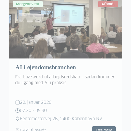
Morgenevent
Afholdt
AI i ejendomsbranchen
Fra buzzword til arbejdsredskab – sådan kommer
du i gang med AI i praksis
22. januar 2026
07:30
-
09:30
Rentemestervej 2B, 2400 København NV
0
/
65
tilmeldt
Læs mere