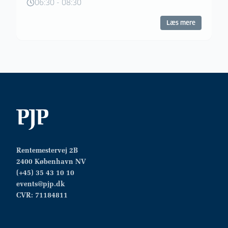
06:30
-
08:30
Læs mere
Rentemestervej 2B
2400 København NV
(+45) 35 43 10 10
events@pjp.dk
CVR: 71184811