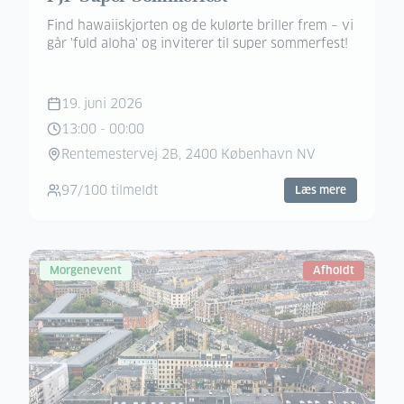
Find hawaiiskjorten og de kulørte briller frem – vi
går 'fuld aloha' og inviterer til super sommerfest!
19. juni 2026
13:00
-
00:00
Rentemestervej 2B, 2400 København NV
97
/
100
tilmeldt
Læs mere
Morgenevent
Afholdt